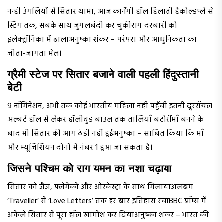
नन्ही उंगलियों से सितार थामा, आज कार्नेगी हॉल हिलाती हैकोल्डप्ले से
स्टिंग तक, सबके साथ जुगलबंदी कर चुकीराग दरबारी को
इलेक्ट्रॉनिका में ढालाअनुष्का शंकर – परंपरा और आधुनिकता का
जीता-जागता मेल।
ग्रैमी स्टेज पर सितार बजाने वाली पहली हिंदुस्तानी
बेटी
9 नॉमिनेशन, अभी तक कोई भारतीय महिला नहीं पहुँची इतनी दूररॉयल
अल्बर्ट हॉल से लेकर हॉलीवुड बाउल तक तालियाँ बटोरींमाँ बनने के
बाद भी सितार की आग ठंडी नहीं हुईअनुष्का – साबित किया कि माँ
और म्यूजिशियन दोनों में नंबर 1 हुआ जा सकता है।
जिसने पश्चिम को राग यमन का नशा चढ़ाया
सितार को जैज़, फ्लेमेंको और ओरकेस्ट्रा के साथ मिलायाअलबम
‘Traveller’ से ‘Love Letters’ तक हर बार इतिहास रचाBBC प्रॉम्स में
अकेले सितार से पूरा हॉल खामोश कर दियाअनुष्का शंकर – भारत की