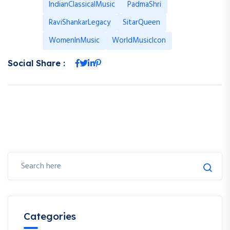
IndianClassicalMusic
PadmaShri
RaviShankarLegacy
SitarQueen
WomenInMusic
WorldMusicIcon
Social Share :
Categories