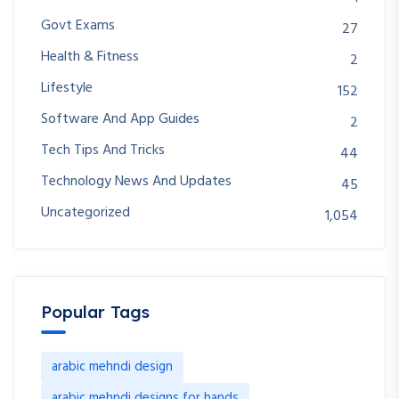
Govt Exams
27
Health & Fitness
2
Lifestyle
152
Software And App Guides
2
Tech Tips And Tricks
44
Technology News And Updates
45
Uncategorized
1,054
Popular Tags
arabic mehndi design
arabic mehndi designs for hands