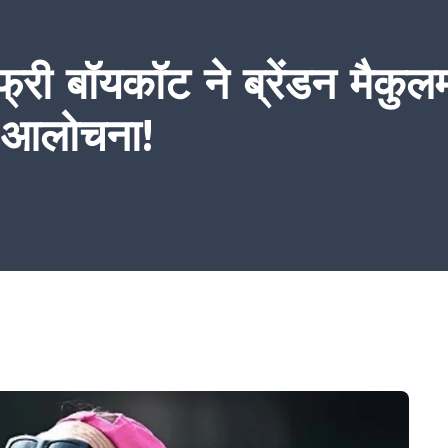
ी बॉयकॉट ने ब्रेंडन मैकुल
़ी आलोचना!