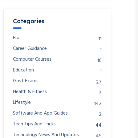
Categories
Bio
11
Career Guidance
1
Computer Courses
16
Education
1
Govt Exams
27
Health & Fitness
2
Lifestyle
142
Software And App Guides
2
Tech Tips And Tricks
44
Technology News And Updates
45