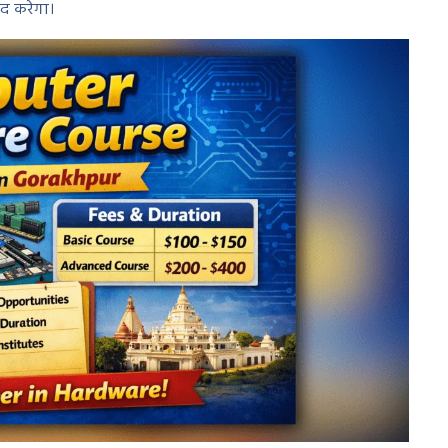
दद करेगा।