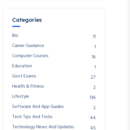
Categories
Bio
11
Career Guidance
1
Computer Courses
16
Education
1
Govt Exams
27
Health & Fitness
2
Lifestyle
136
Software And App Guides
2
Tech Tips And Tricks
44
Technology News And Updates
45