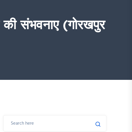
री की संभवनाए (गोरखपुर