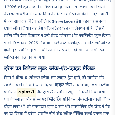
निना डोब्रेव :
हॉलीवुड की खूबसूरत एक्ट्रेस निना डोब्रेव (Nina Dobrev)
ने 2026 की शुरुआत में ही फैशन की दुनिया में तहलका मचा दिया।
वैंपायर डायरीज की स्टार निना ने गोल्डन ग्लोब्स नॉमिनीज नाइट पार्टी
में एक शानदार विंटेज हर्वे लेगर (Hervé Léger) ड्रेस पहनकर सबका
ध्यान खींच लिया। यह ड्रेस फॉल/विंटर 1997 कलेक्शन से है, जिसमें
स्ट्रॉन्ग ड्रॉप वेस्ट डिजाइन ने उन्हें बेहद ग्लैमरस और कॉन्फिडेंट लुक दिया।
पार्टी 10 जनवरी 2026 से ठीक पहले वेस्ट हॉलीवुड में स्पॉटिफाई और द
हॉलीवुड रिपोर्टर द्वारा आयोजित की गई थी, जहां आने वाले गोल्डन
ग्लोब्स का जश्न मनाया गया।
ड्रेस का डिटेल्ड लुक: ब्लैक-एंड-व्हाइट मैजिक
निना ने
ऑफ-द-शोल्डर
ब्लैक-एंड-व्हाइट ड्रेस चुनी, जो बॉडीस और
स्कर्ट में बंटी हुई थी। ऊपरी हिस्सा
व्हाइट लेस
से बना था, जिसमें ब्लैक
फ्लोरल
एम्ब्रॉयडरी
और ट्रांसपेरेंट स्मोकी ट्यूल ओवरले किया गया
था। नेकलाइन और सीम्स पर
ग्लिटरिंग ओनिक्स जेमस्टोन्स
वाली थिक
बैंड्स लगी थीं, जो चमकदार लुक दे रही थीं। स्पार्कलिंग ड्रॉप वेस्ट ने ड्रेस
को दो हिस्सों में बांटा, जबकि नीचे
जेट-ब्लैक पेंसिल स्कर्ट
एंकल तक