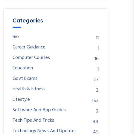
Categories
Bio
11
Career Guidance
1
Computer Courses
16
Education
1
Govt Exams
27
Health & Fitness
2
Lifestyle
152
Software And App Guides
2
Tech Tips And Tricks
44
Technology News And Updates
45