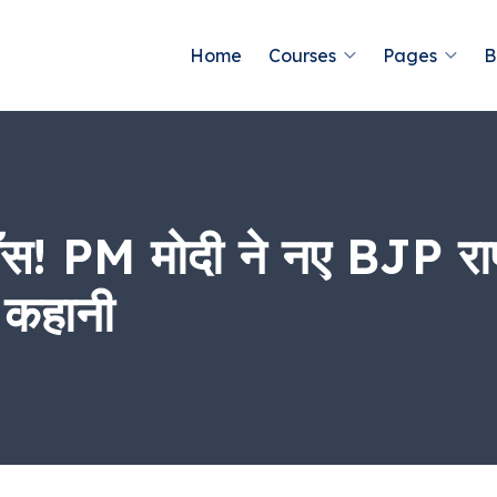
Home
Courses
Pages
B
ॉस! PM मोदी ने नए BJP राष्
री कहानी