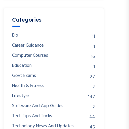
Categories
Bio
11
Career Guidance
1
Computer Courses
16
Education
1
Govt Exams
27
Health & Fitness
2
Lifestyle
147
Software And App Guides
2
Tech Tips And Tricks
44
Technology News And Updates
45