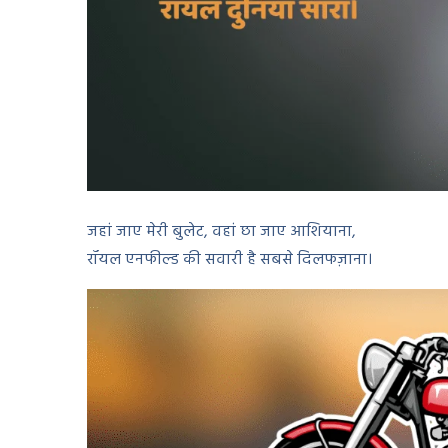
जहां जाए मेरी बुलेट, वहां छा जाए आशियाना,
रॉयल एनफील्ड की सवारी है सबसे दिलफज़ाना।