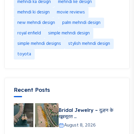
mehndi ka design
mehndi ke design
mehndi ki design
movie reviews
new mehndi design
palm mehndi design
royal enfield
simple mehndi design
simple mehndi designs
stylish mehndi design
toyota
Recent Posts
Bridal Jewelry – दुल्हन के
खूबसूरत ..
August 8, 2026