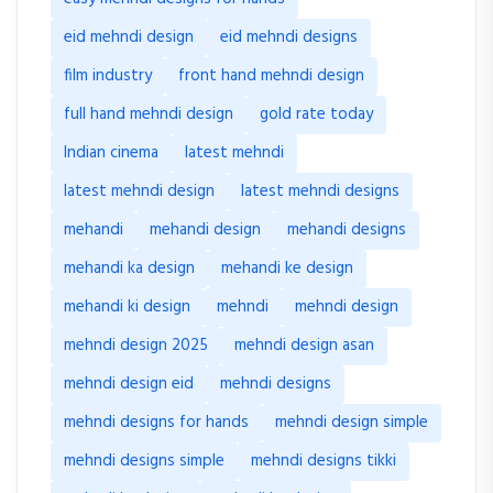
eid mehndi design
eid mehndi designs
film industry
front hand mehndi design
full hand mehndi design
gold rate today
Indian cinema
latest mehndi
latest mehndi design
latest mehndi designs
mehandi
mehandi design
mehandi designs
mehandi ka design
mehandi ke design
mehandi ki design
mehndi
mehndi design
mehndi design 2025
mehndi design asan
mehndi design eid
mehndi designs
mehndi designs for hands
mehndi design simple
mehndi designs simple
mehndi designs tikki