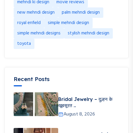
mehndi ki design
movie reviews
new mehndi design
palm mehndi design
royal enfield
simple mehndi design
simple mehndi designs
stylish mehndi design
toyota
Recent Posts
Bridal Jewelry – दुल्हन के
खूबसूरत ..
August 8, 2026