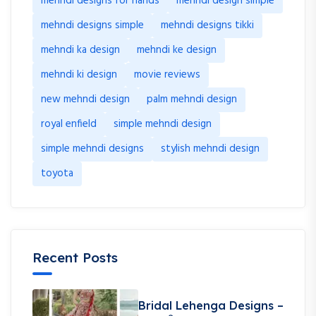
mehndi designs for hands
mehndi design simple
mehndi designs simple
mehndi designs tikki
mehndi ka design
mehndi ke design
mehndi ki design
movie reviews
new mehndi design
palm mehndi design
royal enfield
simple mehndi design
simple mehndi designs
stylish mehndi design
toyota
Recent Posts
Bridal Lehenga Designs –