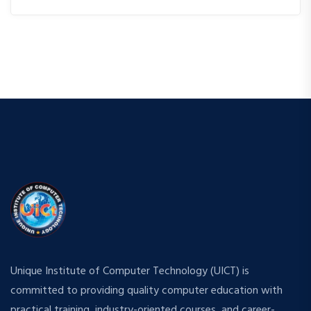
Unique Institute of Computer Technology (UICT) is
committed to providing quality computer education with
practical training, industry-oriented courses, and career-