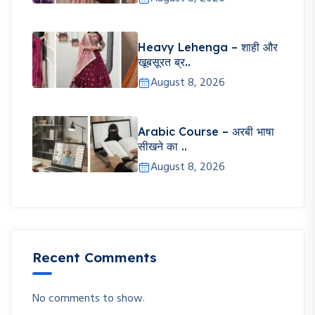
Heavy Lehenga – शाही और
खूबसूरत ब्र..
August 8, 2026
Arabic Course – अरबी भाषा
सीखने का ..
August 8, 2026
Recent Comments
No comments to show.