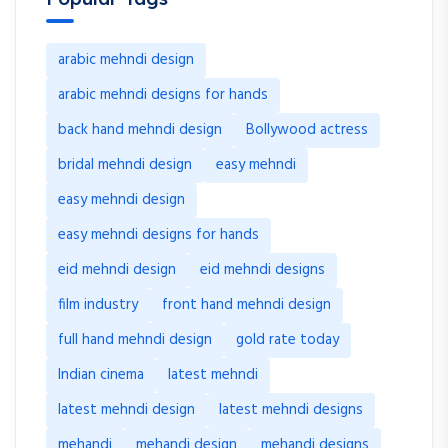
arabic mehndi design
arabic mehndi designs for hands
back hand mehndi design
Bollywood actress
bridal mehndi design
easy mehndi
easy mehndi design
easy mehndi designs for hands
eid mehndi design
eid mehndi designs
film industry
front hand mehndi design
full hand mehndi design
gold rate today
Indian cinema
latest mehndi
latest mehndi design
latest mehndi designs
mehandi
mehandi design
mehandi designs