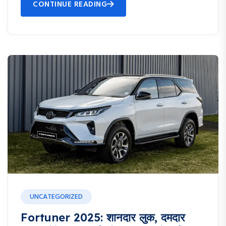
CONTINUE READING
UNCATEGORIZED
Fortuner 2025: शानदार लुक, दमदार