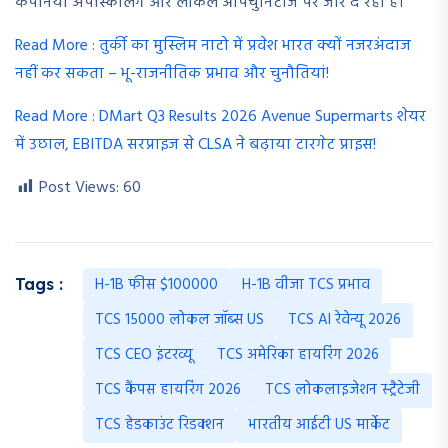
कंपनियां अपस्किलिंग और लोकल ऑपर्चुनिटीज पर जोर दे रही हैं।
Read More : तुर्की का मुस्लिम नाटो में प्रवेश भारत क्यों नजरअंदाज
नहीं कर सकता – भू-राजनीतिक प्रभाव और चुनौतियां!
Read More : DMart Q3 Results 2026 Avenue Supermarts शेयर
में उछाल, EBITDA सरप्राइज से CLSA ने बढ़ाया टारगेट प्राइस!
Post Views:
60
H-1B फीस $100000
H-1B वीजा TCS प्रभाव
Tags :
TCS 15000 लोकल जॉब्स US
TCS AI रेवेन्यू 2026
TCS CEO इंटरव्यू
TCS अमेरिका हायरिंग 2026
TCS कैंपस हायरिंग 2026
TCS लोकलाइजेशन स्ट्रैटेजी
TCS हेडकाउंट रिडक्शन
भारतीय आईटी US मार्केट