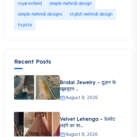
royal enfield
simple mehndi design
simple mehndi designs
stylish mehndi design
toyota
Recent Posts
Bridal Jewelry – दुल्हन के
खूबसूरत ..
August 8, 2026
Velvet Lehenga – वेलवेट
लहंगे का शा..
August 8, 2026