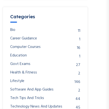
Categories
Bio
11
Career Guidance
1
Computer Courses
16
Education
1
Govt Exams
27
Health & Fitness
2
Lifestyle
146
Software And App Guides
2
Tech Tips And Tricks
44
Technology News And Updates
45