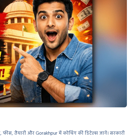
ता, फीस, तैयारी और Gorakhpur में कोचिंग की डिटेल्स जानें। सरकारी