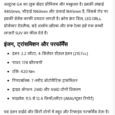
अल्टुरस G4 का लुक बेहद प्रीमियम और मस्कुलर है। इसकी लंबाई
4850mm, चौड़ाई 1960mm और ऊंचाई 1845mm है, जिससे रोड पर
इसकी प्रेजेंस काफी दमदार लगती है। क्रोम फ्रंट ग्रिल, LED DRLs,
प्रोजेक्टर हेडलैंप्स, बड़े अलॉय व्हील्स और रूफ रेल्स इसे एक सच्ची
लग्ज़री SUV का फील देते हैं।
इंजन, ट्रांसमिशन और परफॉर्मेंस
इंजन: 2.2 लीटर, 4-सिलेंडर डीज़ल इंजन (2157cc)
पावर: 178 बीएचपी
टॉर्क: 420 Nm
गियरबॉक्स: 7-स्पीड ऑटोमैटिक ट्रांसमिशन
ड्राइव ऑप्शन: 2WD और 4WD दोनों विकल्प
माइलेज: 11.5 से 12.4 किमी/लीटर (ARAI/यूज़र रिपोर्ट)
यह इंजन हाईवे और सिटी दोनों में स्मूद और रिफाइंड परफॉर्मेंस देता है।