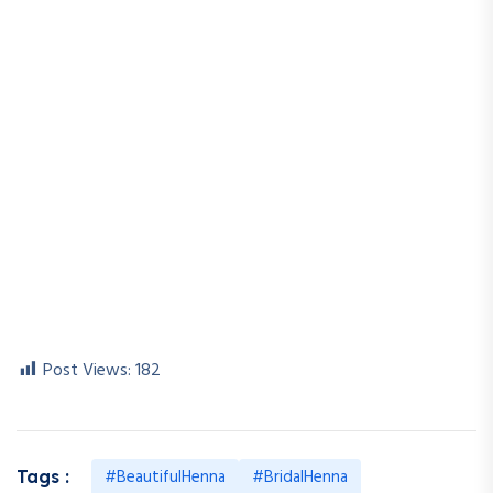
Post Views:
182
#BeautifulHenna
#BridalHenna
Tags :