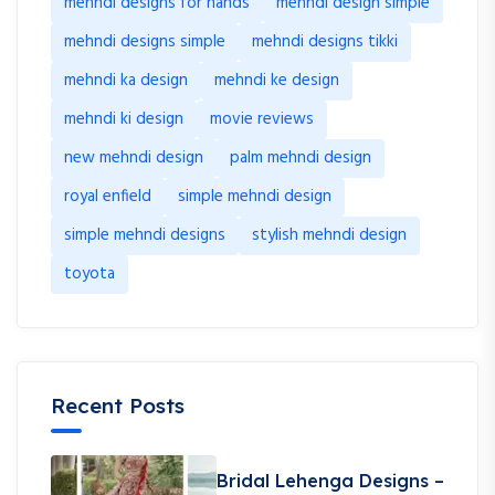
mehndi designs for hands
mehndi design simple
mehndi designs simple
mehndi designs tikki
mehndi ka design
mehndi ke design
mehndi ki design
movie reviews
new mehndi design
palm mehndi design
royal enfield
simple mehndi design
simple mehndi designs
stylish mehndi design
toyota
Recent Posts
Bridal Lehenga Designs –