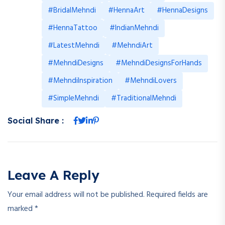
#BridalMehndi
#HennaArt
#HennaDesigns
#HennaTattoo
#IndianMehndi
#LatestMehndi
#MehndiArt
#MehndiDesigns
#MehndiDesignsForHands
#MehndiInspiration
#MehndiLovers
#SimpleMehndi
#TraditionalMehndi
Social Share :
Leave A Reply
Your email address will not be published.
Required fields are
marked
*