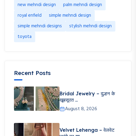
new mehndi design
palm mehndi design
royal enfield
simple mehndi design
simple mehndi designs
stylish mehndi design
toyota
Recent Posts
Bridal Jewelry – दुल्हन के
खूबसूरत ..
August 8, 2026
Velvet Lehenga – वेलवेट