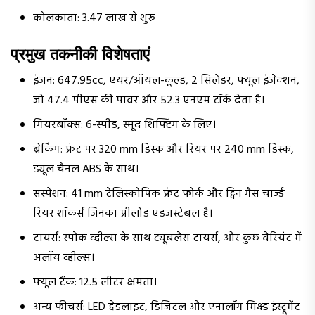
कोलकाता: ₹3.47 लाख से शुरू
प्रमुख तकनीकी विशेषताएं
इंजन: 647.95cc, एयर/ऑयल-कूल्ड, 2 सिलेंडर, फ्यूल इंजेक्शन,
जो 47.4 पीएस की पावर और 52.3 एनएम टॉर्क देता है।
गियरबॉक्स: 6-स्पीड, स्मूद शिफ्टिंग के लिए।
ब्रेकिंग: फ्रंट पर 320 mm डिस्क और रियर पर 240 mm डिस्क,
ड्यूल चैनल ABS के साथ।
सस्पेंशन: 41 mm टेलिस्कोपिक फ्रंट फोर्क और ट्विन गैस चार्ज्ड
रियर शॉकर्स जिनका प्रीलोड एडजस्टेबल है।
टायर्स: स्पोक व्हील्स के साथ ट्यूबलैस टायर्स, और कुछ वैरियंट में
अलॉय व्हील्स।
फ्यूल टैंक: 12.5 लीटर क्षमता।
अन्य फीचर्स: LED हेडलाइट, डिजिटल और एनालॉग मिक्स्ड इंस्ट्रूमेंट