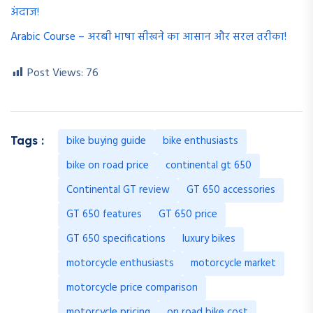
अंदाज!
Arabic Course – अरबी भाषा सीखने का आसान और सरल तरीका!
Post Views:
76
bike buying guide
bike enthusiasts
Tags :
bike on road price
continental gt 650
Continental GT review
GT 650 accessories
GT 650 features
GT 650 price
GT 650 specifications
luxury bikes
motorcycle enthusiasts
motorcycle market
motorcycle price comparison
motorcycle pricing
on road bike cost