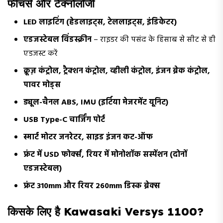
फीचर्स और टेक्नोलॉजी
LED लाइटिंग (हेडलाइट्स, टेललाइट्स, इंडिकेटर)
एडजस्टेबल विंडस्क्रीन
– राइडर की पसंद के हिसाब से सीट से ही
एडजस्ट करें
क्रूज़ कंट्रोल, ट्रैक्शन कंट्रोल, व्हीली कंट्रोल, इंजन ब्रेक कंट्रोल,
पावर मोड्स
ड्यूल-चैनल ABS, IMU (इर्टिया मेजरमेंट यूनिट)
USB Type-C चार्जिंग पोर्ट
स्मार्ट मोटर जनरेटर, साइड इंजन कट-ऑफ
फ्रंट में USD फोर्क्स, रियर में मोनोशॉक सस्पेंशन (दोनों
एडजस्टेबल)
फ्रंट 310mm और रियर 260mm डिस्क ब्रेक्स
किसके लिए है Kawasaki Versys 1100?