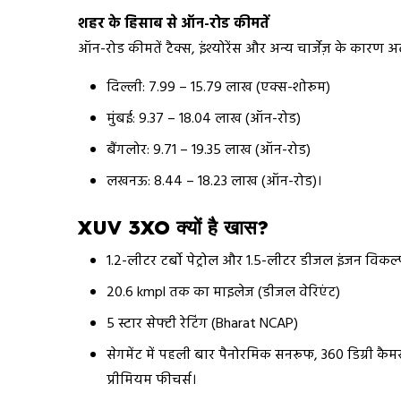
शहर के हिसाब से ऑन-रोड कीमतें
ऑन-रोड कीमतें टैक्स, इंश्योरेंस और अन्य चार्जेज़ के का
दिल्ली: ₹7.99 – ₹15.79 लाख (एक्स-शोरूम)
मुंबई: ₹9.37 – ₹18.04 लाख (ऑन-रोड)
बैंगलोर: ₹9.71 – ₹19.35 लाख (ऑन-रोड)
लखनऊ: ₹8.44 – ₹18.23 लाख (ऑन-रोड)।
XUV 3XO क्यों है खास?
1.2-लीटर टर्बो पेट्रोल और 1.5-लीटर डीजल इंजन विकल्
20.6 kmpl तक का माइलेज (डीजल वेरिएंट)
5 स्टार सेफ्टी रेटिंग (Bharat NCAP)
सेगमेंट में पहली बार पैनोरमिक सनरूफ, 360 डिग्री कैमर
प्रीमियम फीचर्स।