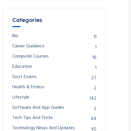
Categories
Bio
11
Career Guidance
1
Computer Courses
16
Education
1
Govt Exams
27
Health & Fitness
2
Lifestyle
142
Software And App Guides
2
Tech Tips And Tricks
44
Technology News And Updates
45