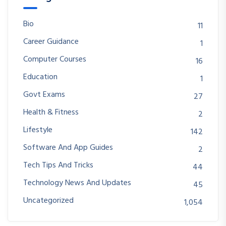
Education
1
Govt Exams
27
Health & Fitness
2
Lifestyle
142
Software And App Guides
2
Tech Tips And Tricks
44
Technology News And Updates
45
Uncategorized
1,054
Popular Tags
arabic mehndi design