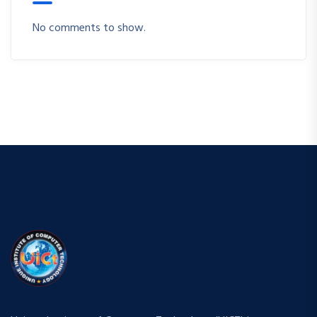
Unique Institute of Computer Technology (UICT) is
committed to providing quality computer education with
practical training, industry-oriented courses, and career-
focused certification programs.
NAUSAD CHAURAHA, VARANASI ROAD, GORAKHPUR,