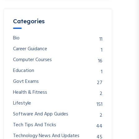
Categories
Bio
11
Career Guidance
1
Computer Courses
16
Education
1
Govt Exams
27
Health & Fitness
2
Lifestyle
151
Software And App Guides
2
Tech Tips And Tricks
44
Technology News And Updates
45