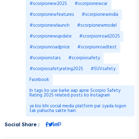
#scorpionew2025
#scorpionewcar
#scorpionewfeatures
#scorpionewindia
#scorpionewlaunch
#scorpionewmodel
#scorpionewupdate
#scorpionroad2025
#scorpionroadprice
#scorpionroadtest
#scorpionstars
#scorpiosafety
#scorpiosafetyrating2025
#SUVsafety
Facebook
In tags ko use karke aap apne Scorpio Safety
Rating 2025 related posts ko Instagram
ya kisi bhi social media platform par zyada logon
tak pahucha sakte hain.
Social Share :