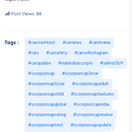
Post Views:
88
#carcrashtest
#carnews
#carreview
Tags :
#cars
#carsafety
#carsofinstagram
#carupdate
#mahindrascorpio
#safestSUV
#scorpioncap
#scorpioncap3star
#scorpioncap5star
#scorpioncapadult
#scorpioncapchild
#scorpioncapfeatures
#scorpioncapglobal
#scorpioncapindia
#scorpioncaprating
#scorpioncapreview
#scorpioncaptest
#scorpioncapupdate