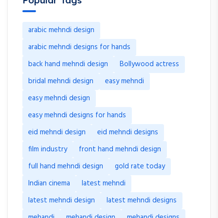
arabic mehndi design
arabic mehndi designs for hands
back hand mehndi design
Bollywood actress
bridal mehndi design
easy mehndi
easy mehndi design
easy mehndi designs for hands
eid mehndi design
eid mehndi designs
film industry
front hand mehndi design
full hand mehndi design
gold rate today
Indian cinema
latest mehndi
latest mehndi design
latest mehndi designs
mehandi
mehandi design
mehandi designs