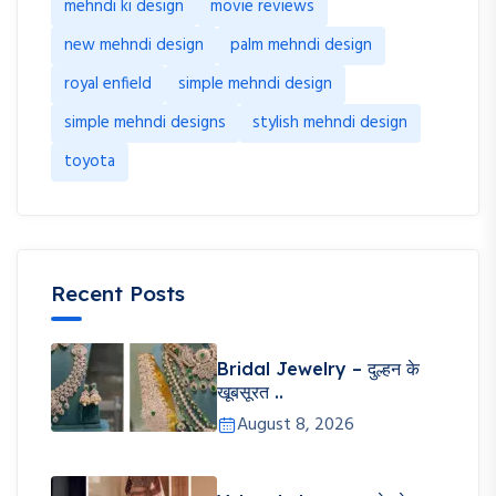
mehndi ki design
movie reviews
new mehndi design
palm mehndi design
royal enfield
simple mehndi design
simple mehndi designs
stylish mehndi design
toyota
Recent Posts
Bridal Jewelry – दुल्हन के
खूबसूरत ..
August 8, 2026