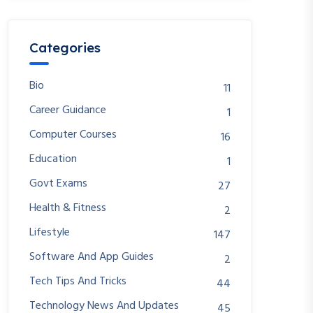
Categories
Bio
11
Career Guidance
1
Computer Courses
16
Education
1
Govt Exams
27
Health & Fitness
2
Lifestyle
147
Software And App Guides
2
Tech Tips And Tricks
44
Technology News And Updates
45