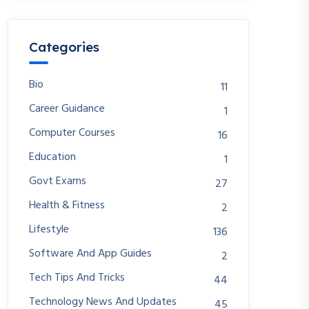
Categories
Bio
11
Career Guidance
1
Computer Courses
16
Education
1
Govt Exams
27
Health & Fitness
2
Lifestyle
136
Software And App Guides
2
Tech Tips And Tricks
44
Technology News And Updates
45