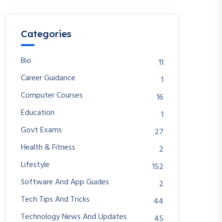
Categories
Bio
11
Career Guidance
1
Computer Courses
16
Education
1
Govt Exams
27
Health & Fitness
2
Lifestyle
152
Software And App Guides
2
Tech Tips And Tricks
44
Technology News And Updates
45