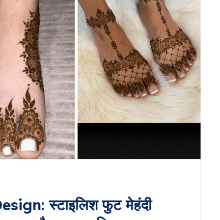
ign: स्टाइलिश फुट मेहंदी