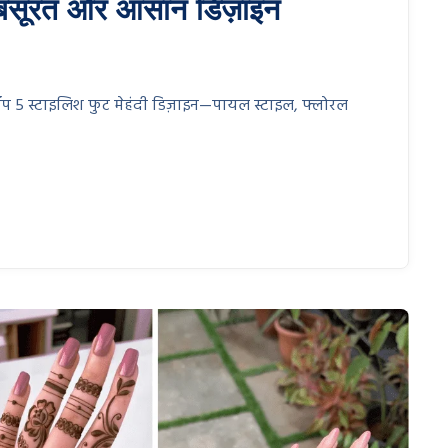
 खूबसूरत और आसान डिज़ाइन
टॉप 5 स्टाइलिश फुट मेहंदी डिज़ाइन—पायल स्टाइल, फ्लोरल