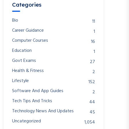
Categories
Bio
11
Career Guidance
1
Computer Courses
16
Education
1
Govt Exams
27
Health & Fitness
2
Lifestyle
152
Software And App Guides
2
Tech Tips And Tricks
44
Technology News And Updates
45
Uncategorized
1,054