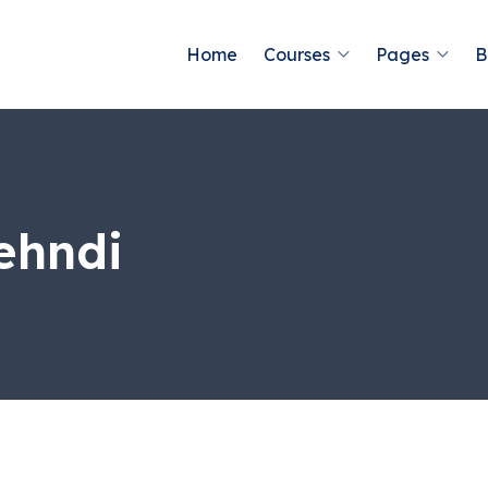
Home
Courses
Pages
B
ehndi