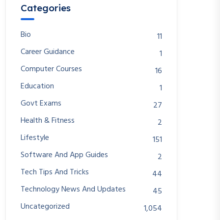
Categories
Bio
11
Career Guidance
1
Computer Courses
16
Education
1
Govt Exams
27
Health & Fitness
2
Lifestyle
151
Software And App Guides
2
Tech Tips And Tricks
44
Technology News And Updates
45
Uncategorized
1,054