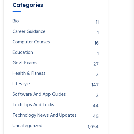
Categories
Bio
11
Career Guidance
1
Computer Courses
16
Education
1
Govt Exams
27
Health & Fitness
2
Lifestyle
147
Software And App Guides
2
Tech Tips And Tricks
44
Technology News And Updates
45
Uncategorized
1,054