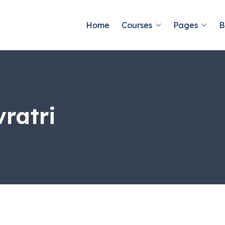
Home
Courses
Pages
B
ratri